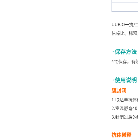
UUBIO
一抗/
信噪比。稀释
·
保存方法
4℃保存，有
·使用说明
膜封闭
1.取适量抗
2.室温孵育4
3.封闭过后
抗体稀释