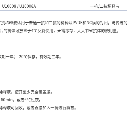
U10008 /
U10008A
一抗/二抗稀释液
二抗稀释液适用于普通一抗和二抗的稀释及PVDF和NC膜的封闭，与传统
后的抗体可放置于4℃反复使用，无需冻存，大大节省抗体的使用量。
效期一年；-20℃保存，有效期三年。
体稀释液，使其至少完全覆盖膜。
0-60min，或者4℃过夜。
的稀释液可回收，或者直接加入一抗进行孵育。